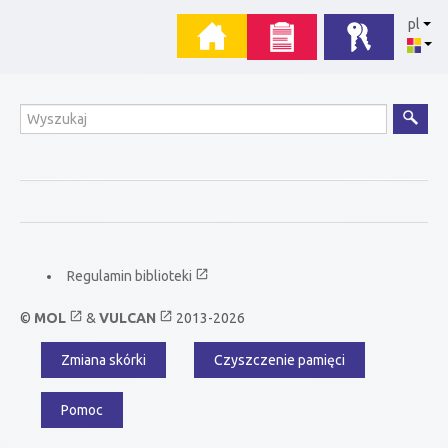
Przejdź
Menu
pl
do
zawartości
główne
Wyszukiwanie
open_in_new
Regulamin biblioteki
(link
otworzy
się
open_in_new
open_in_new
©
MOL
&
VULCAN
2013-2026
w
nowej
Zmiana skórki
Czyszczenie pamięci
Menu
karcie)
dodatkowe
Pomoc